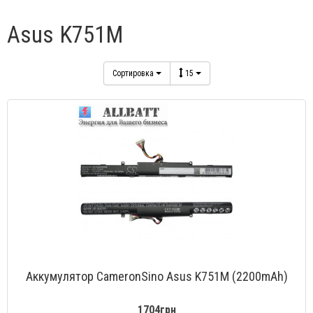
Asus K751M
Сортировка
15
Аккумулятор CameronSino Asus K751M (2200mAh)
1704грн