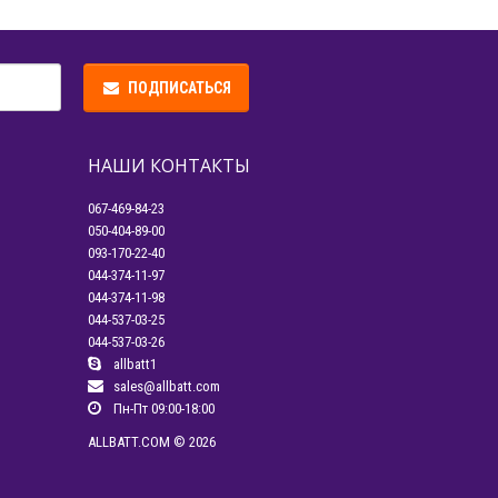
ПОДПИСАТЬСЯ
НАШИ КОНТАКТЫ
067-469-84-23
050-404-89-00
093-170-22-40
044-374-11-97
044-374-11-98
044-537-03-25
044-537-03-26
allbatt1
sales@allbatt.com
Пн-Пт 09:00-18:00
ALLBATT.COM © 2026