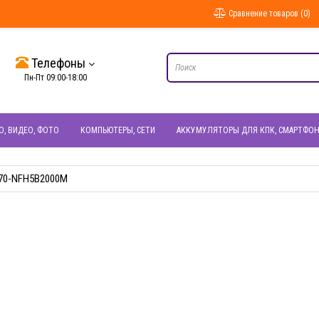
Сравнение товаров (0)
Телефоны
Пн-Пт 09:00-18:00
О, ВИДЕО, ФОТО
КОМПЬЮТЕРЫ, СЕТИ
АККУМУЛЯТОРЫ ДЛЯ КПК, СМАРТФО
 70-NFH5B2000M
БЫСТРЫЙ ПРОСМОТР