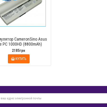
мулятор CameronSino Asus
e PC 1000HD (8800mAh)
2185грн
КУПИТЬ