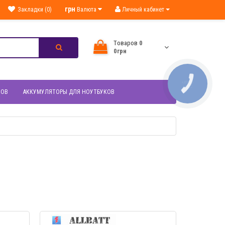
грн
Закладки (0)
Валюта
Личный кабинет
Tоваров
0
0грн
КНОПКА
СВЯЗИ
НОВ
АККУМУЛЯТОРЫ ДЛЯ НОУТБУКОВ
МОТР
БЫСТРЫЙ ПРОСМОТР