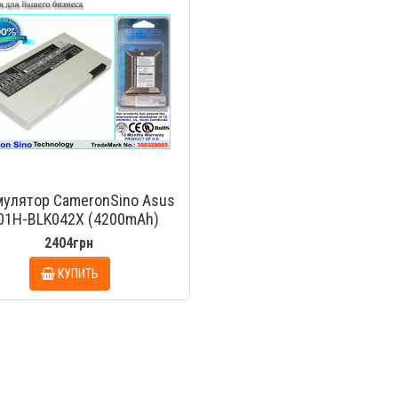
мулятор CameronSino Asus
01H-BLK042X (4200mAh)
2404грн
КУПИТЬ