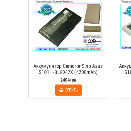
Аккумулятор CameronSino Asus
Акку
S101H-BLK042X (4200mAh)
S1
2404грн
КУПИТЬ