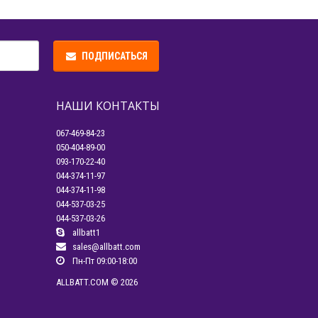
ПОДПИСАТЬСЯ
НАШИ КОНТАКТЫ
067-469-84-23
050-404-89-00
093-170-22-40
044-374-11-97
044-374-11-98
044-537-03-25
044-537-03-26
allbatt1
sales@allbatt.com
Пн-Пт 09:00-18:00
ALLBATT.COM © 2026