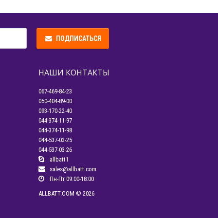
ПОДПИСАТЬСЯ
НАШИ КОНТАКТЫ
067-469-84-23
050-404-89-00
093-170-22-40
044-374-11-97
044-374-11-98
044-537-03-25
044-537-03-26
allbatt1
sales@allbatt.com
Пн-Пт 09:00-18:00
ALLBATT.COM © 2026