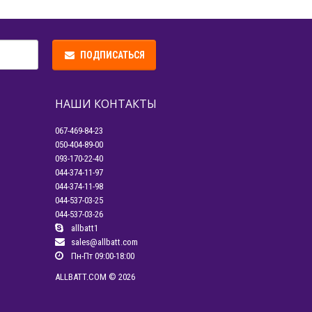
ПОДПИСАТЬСЯ
НАШИ КОНТАКТЫ
067-469-84-23
050-404-89-00
093-170-22-40
044-374-11-97
044-374-11-98
044-537-03-25
044-537-03-26
allbatt1
sales@allbatt.com
Пн-Пт 09:00-18:00
ALLBATT.COM © 2026