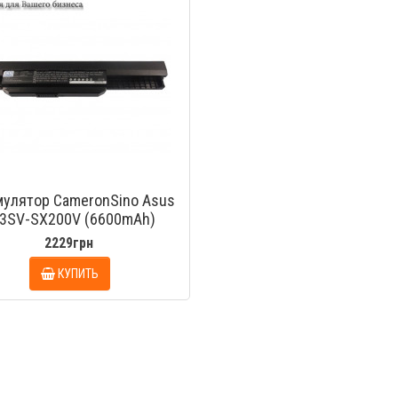
мулятор CameronSino Asus
3SV-SX200V (6600mAh)
2229грн
КУПИТЬ