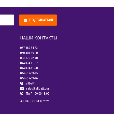
ПОДПИСАТЬСЯ
НАШИ КОНТАКТЫ
067-469-84-23
050-404-89-00
093-170-22-40
044-374-11-97
044-374-11-98
044-537-03-25
044-537-03-26
allbatt1
sales@allbatt.com
Пн-Пт 09:00-18:00
ALLBATT.COM © 2026