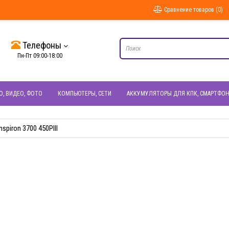
Сравнение товаров (0)
Телефоны
Пн-Пт 09:00-18:00
О, ВИДЕО, ФОТО
КОМПЬЮТЕРЫ, СЕТИ
АККУМУЛЯТОРЫ ДЛЯ КПК, СМАРТФО
nspiron 3700 450PIII
I
БЫСТРЫЙ ПРОСМОТР