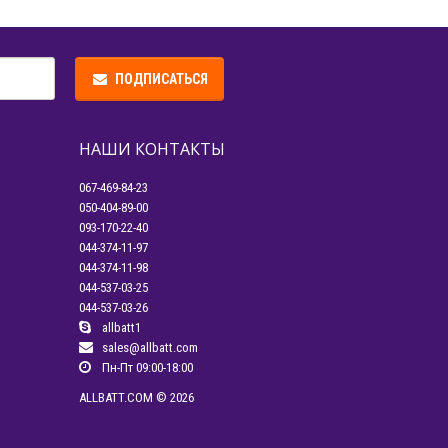
ПОДПИСАТЬСЯ
НАШИ КОНТАКТЫ
067-469-84-23
050-404-89-00
093-170-22-40
044-374-11-97
044-374-11-98
044-537-03-25
044-537-03-26
allbatt1
sales@allbatt.com
Пн-Пт 09:00-18:00
ALLBATT.COM © 2026