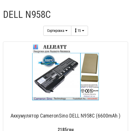
DELL N958C
Сортировка
15
Аккумулятор CameronSino DELL N958C (6600mAh )
2185грн