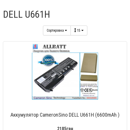
DELL U661H
Сортировка
15
Аккумулятор CameronSino DELL U661H (6600mAh )
2185грн