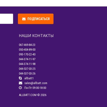
ПОДПИСАТЬСЯ
НАШИ КОНТАКТЫ
067-469-84-23
050-404-89-00
093-170-22-40
044-374-11-97
044-374-11-98
044-537-03-25
044-537-03-26
allbatt1
sales@allbatt.com
Пн-Пт 09:00-18:00
ALLBATT.COM © 2026