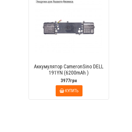
Аккумулятор CameronSino DELL
191YN (6200mAh )
3977грн
КУПИТЬ